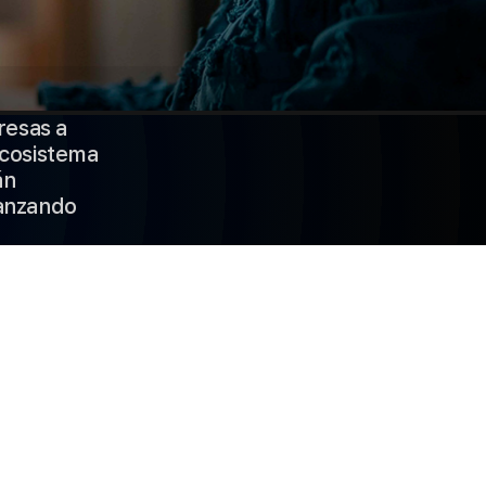
resas a
ecosistema
án
canzando