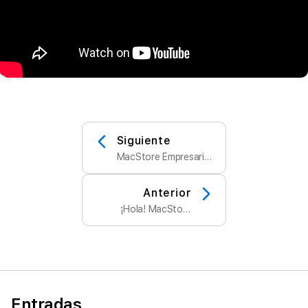
Siguiente
MacStore Empresarial
expande el alcance de
la tecnología Apple en
México
Anterior
¡Hola! MacStore
Empresarial llego a
México
Entradas