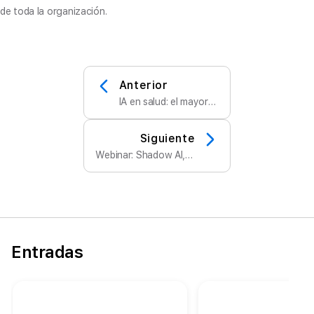
de toda la organización.
Anterior
IA en salud: el mayor
desafío no es el
algoritmo, sino la
infraestructura que lo
Siguiente
sostiene
Webinar: Shadow AI, la
amenaza silenciosa:
riegos y estrategias
Entradas