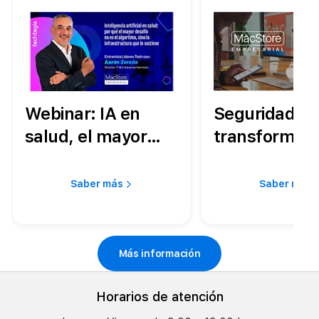
Webinar: IA en
Seguridad q
salud, el mayor
transforma t
desafío no es el
operación:
algoritmo, sino la
estabilidad, 
Saber más
Saber más
infraestructura
y menos ries
que lo sostiene
tu empresa
Más información
Horarios de atención