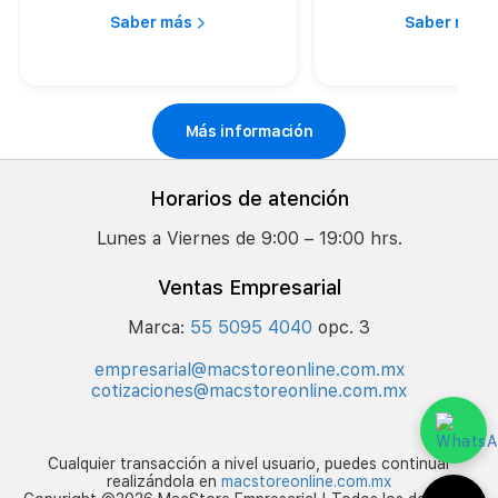
algoritmo, sino la
estabilidad, 
Saber más
Saber más
infraestructura
y menos ries
que lo sostiene
tu empresa
Más información
Horarios de atención
Lunes a Viernes de 9:00 – 19:00 hrs.
Ventas Empresarial
Marca:
55 5095 4040
opc. 3
empresarial@macstoreonline.com.mx
cotizaciones@macstoreonline.com.mx
Cualquier transacción a nivel usuario, puedes continuar
realizándola en
macstoreonline.com.mx