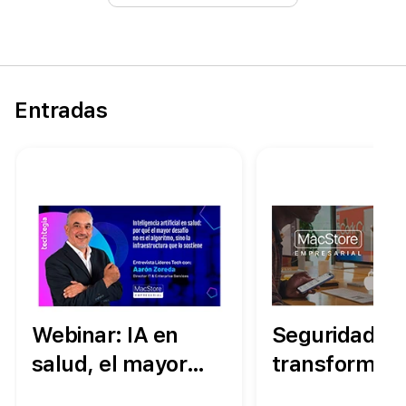
en el sector
empresarial
Entradas
Webinar: IA en
Seguridad q
salud, el mayor
transforma t
desafío no es el
operación: